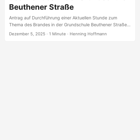
Beuthener Straße
Antrag auf Durchführung einer Aktuellen Stunde zum
Thema des Brandes in der Grundschule Beuthener Straße
Hiermit beantragt die Gruppe Die Linke.PDF im
Dezember 5, 2025
· 1 Minute · Henning Hoffmann
Stadtbezirksrat Döhren-Wülfel der Landeshauptstadt
Hannover für die Stadtbezirksratssitzung am 11. Dezember
2025 eine Aktuelle Stunde zum Thema: Brand in der
Grundschule Beuthener Straße Begründung Am 29.
November 2025 kam es in der Grundschule Beuthener
Straße zu einem verheerenden Brand, in Folge dessen das
Schulgebäude aktuell nicht zur Verfügung steht Während
die Feuerwehr noch mit den Löscharbeiten beschäftigt war,
fanden sowohl Oberbürgermeister Belit Onay als auch
Oberbürgermeisterkandidat und Stadtkämmerer Dr. Axel
von der Ohe die Zeit für Pressefotos am Ort des
Geschehens. Offensichtlich lag ihre Priorität nicht darauf
zumindest eine Notbetreuung für die betroffenen Kinder
sicherzustellen. Gerade auch in Anbetracht des
Turnhallenbrandes der Grundschule Mühlenweg Ende